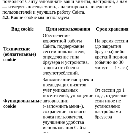
позволяют Сайту запоминать ваши визиты, настройки, а нам
— измерять посещаемость, анализировать поведение
пользователей и улучшать работу Сайта.
4.2.
Какие cookie мы используем
Вид cookie
Цели использования
Срок хранения
Обеспечение
корректной работы
На время сессии
Сайта, поддержание
(до закрытия
Технические
сессии пользователя,
браузера) либо
(обязательные)
определение типа
краткий период
cookie
браузера и устройства,
(обычно до 30
защита от сбоев и
минут — 1 часа)
злоупотреблений.
Запоминание настроек и
предыдущих визитов,
учёт уникальных
От сессии до 1
посетителей, упрощение
года; отдельные
Функциональные
авторизации
если иное не
cookie
(«запомнить меня»),
установлено
сохранение часового
настройками
пояса пользователя,
браузера
улучшение удобства
использования Сайта.