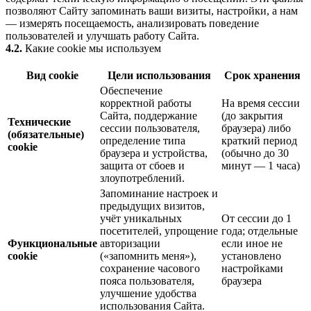
позволяют Сайту запоминать ваши визиты, настройки, а нам
— измерять посещаемость, анализировать поведение
пользователей и улучшать работу Сайта.
4.2.
Какие cookie мы используем
Вид cookie
Цели использования
Срок хранения
Обеспечение
корректной работы
На время сессии
Сайта, поддержание
(до закрытия
Технические
сессии пользователя,
браузера) либо
(обязательные)
определение типа
краткий период
cookie
браузера и устройства,
(обычно до 30
защита от сбоев и
минут — 1 часа)
злоупотреблений.
Запоминание настроек и
предыдущих визитов,
учёт уникальных
От сессии до 1
посетителей, упрощение
года; отдельные
Функциональные
авторизации
если иное не
cookie
(«запомнить меня»),
установлено
сохранение часового
настройками
пояса пользователя,
браузера
улучшение удобства
использования Сайта.