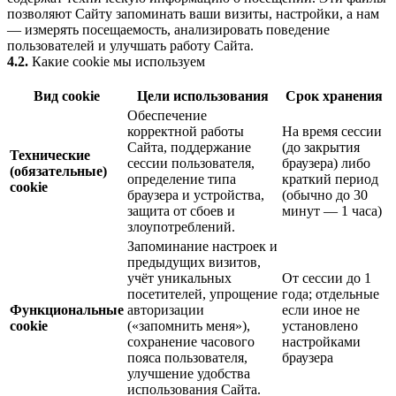
позволяют Сайту запоминать ваши визиты, настройки, а нам
— измерять посещаемость, анализировать поведение
пользователей и улучшать работу Сайта.
4.2.
Какие cookie мы используем
Вид cookie
Цели использования
Срок хранения
Обеспечение
корректной работы
На время сессии
Сайта, поддержание
(до закрытия
Технические
сессии пользователя,
браузера) либо
(обязательные)
определение типа
краткий период
cookie
браузера и устройства,
(обычно до 30
защита от сбоев и
минут — 1 часа)
злоупотреблений.
Запоминание настроек и
предыдущих визитов,
учёт уникальных
От сессии до 1
посетителей, упрощение
года; отдельные
Функциональные
авторизации
если иное не
cookie
(«запомнить меня»),
установлено
сохранение часового
настройками
пояса пользователя,
браузера
улучшение удобства
использования Сайта.