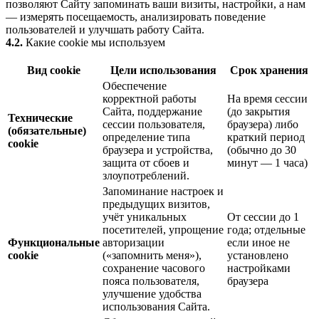
позволяют Сайту запоминать ваши визиты, настройки, а нам
— измерять посещаемость, анализировать поведение
пользователей и улучшать работу Сайта.
4.2.
Какие cookie мы используем
Вид cookie
Цели использования
Срок хранения
Обеспечение
корректной работы
На время сессии
Сайта, поддержание
(до закрытия
Технические
сессии пользователя,
браузера) либо
(обязательные)
определение типа
краткий период
cookie
браузера и устройства,
(обычно до 30
защита от сбоев и
минут — 1 часа)
злоупотреблений.
Запоминание настроек и
предыдущих визитов,
учёт уникальных
От сессии до 1
посетителей, упрощение
года; отдельные
Функциональные
авторизации
если иное не
cookie
(«запомнить меня»),
установлено
сохранение часового
настройками
пояса пользователя,
браузера
улучшение удобства
использования Сайта.