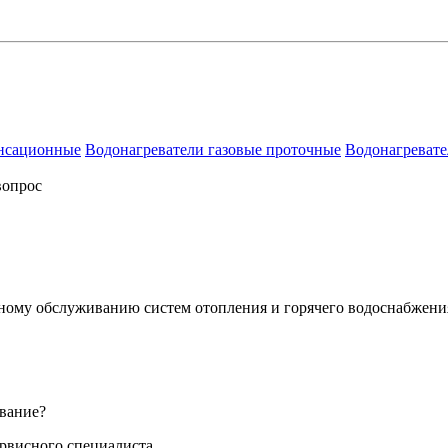
енсационные
Водонагреватели газовые проточные
Водонагревате
вопрос
сному обслуживанию систем отопления и горячего водоснабжени
вание?
ервисного специалиста