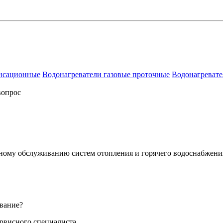
енсационные
Водонагреватели газовые проточные
Водонагревате
вопрос
сному обслуживанию систем отопления и горячего водоснабжени
вание?
ервисного специалиста