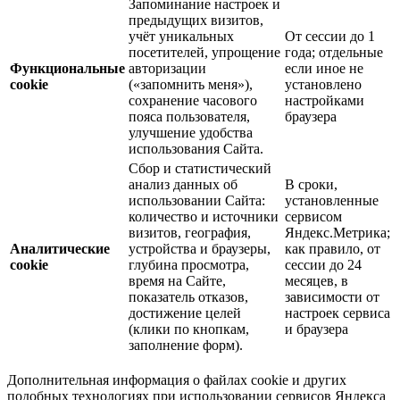
Запоминание настроек и
предыдущих визитов,
учёт уникальных
От сессии до 1
посетителей, упрощение
года; отдельные
Функциональные
авторизации
если иное не
cookie
(«запомнить меня»),
установлено
сохранение часового
настройками
пояса пользователя,
браузера
улучшение удобства
использования Сайта.
Сбор и статистический
анализ данных об
В сроки,
использовании Сайта:
установленные
количество и источники
сервисом
визитов, география,
Яндекс.Метрика;
Аналитические
устройства и браузеры,
как правило, от
cookie
глубина просмотра,
сессии до 24
время на Сайте,
месяцев, в
показатель отказов,
зависимости от
достижение целей
настроек сервиса
(клики по кнопкам,
и браузера
заполнение форм).
Дополнительная информация о файлах cookie и других
подобных технологиях при использовании сервисов Яндекса