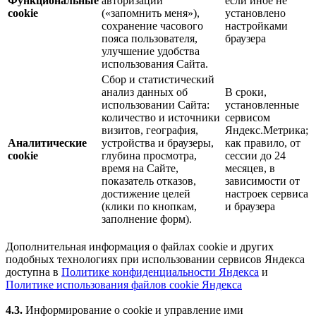
Функциональные
авторизации
если иное не
cookie
(«запомнить меня»),
установлено
сохранение часового
настройками
пояса пользователя,
браузера
улучшение удобства
использования Сайта.
Сбор и статистический
анализ данных об
В сроки,
использовании Сайта:
установленные
количество и источники
сервисом
визитов, география,
Яндекс.Метрика;
Аналитические
устройства и браузеры,
как правило, от
cookie
глубина просмотра,
сессии до 24
время на Сайте,
месяцев, в
показатель отказов,
зависимости от
достижение целей
настроек сервиса
(клики по кнопкам,
и браузера
заполнение форм).
Дополнительная информация о файлах cookie и других
подобных технологиях при использовании сервисов Яндекса
доступна в
Политике конфиденциальности Яндекса
и
Политике использования файлов cookie Яндекса
4.3.
Информирование о cookie и управление ими