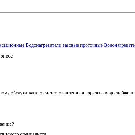
енсационные
Водонагреватели газовые проточные
Водонагревате
вопрос
сному обслуживанию систем отопления и горячего водоснабжени
вание?
ервисного специалиста