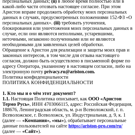
персональных данных;
(ii)
в любое время полностью или в
какой-либо части отозвать настоящее согласие. При этом
Аристон вправе продолжить обработку моих персональных
данных в случаях, предусмотренных положениями 152-ФЗ «О
персональных данных».
(iii)
требовать уточнения,
блокирования или уничтожения моих персональных данных в
случае, если они являются неполными, устаревшими,
неточными, незаконно полученными или не являются
необходимыми для заявленных целей обработки.
Обращение к Аристон для реализации и защиты моих прав и
законных интересов, в том числе для отзыва настоящего
согласия, должно быть осуществлено в письменной форме по
адресу Оператора, указанному в настоящем согласии, либо на
электронную почту
privacy.ru@ariston.com.
Политика конфиденциальности
ПОЛИТИКА КОНФИДЕНЦИАЛЬНОСТИ
1. Кто мы и о чём этот документ?
1.1.
Настоящая Политика описывает, как
ООО «Аристон
Термо Русь»
, ИНН 4703066115, адрес: Российская Федерация,
188676, Ленинградская область, м. р-н Всеволожский, г. п.
Всеволожское, г. Всеволожск, ул. Индустриальная, д. 9, к. 1
(далее —
«Компания», «мы»
), обрабатывает персональные
данные пользователей на сайте
https://ariston-pro.com/ru/
(далее —
«Сайт»
).