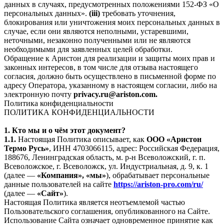
данных в случаях, предусмотренных положениями 152-ФЗ «О
персональных данных».
(iii)
требовать уточнения,
блокирования или уничтожения моих персональных данных в
случае, если они являются неполными, устаревшими,
неточными, незаконно полученными или не являются
необходимыми для заявленных целей обработки.
Обращение к Аристон для реализации и защиты моих прав и
законных интересов, в том числе для отзыва настоящего
согласия, должно быть осуществлено в письменной форме по
адресу Оператора, указанному в настоящем согласии, либо на
электронную почту
privacy.ru@ariston.com.
Политика конфиденциальности
ПОЛИТИКА КОНФИДЕНЦИАЛЬНОСТИ
1. Кто мы и о чём этот документ?
1.1.
Настоящая Политика описывает, как
ООО «Аристон
Термо Русь»
, ИНН 4703066115, адрес: Российская Федерация,
188676, Ленинградская область, м. р-н Всеволожский, г. п.
Всеволожское, г. Всеволожск, ул. Индустриальная, д. 9, к. 1
(далее —
«Компания», «мы»
), обрабатывает персональные
данные пользователей на сайте
https://ariston-pro.com/ru/
(далее —
«Сайт»
).
Настоящая Политика является неотъемлемой частью
Пользовательского соглашения, опубликованного на Сайте.
Использование Сайта означает одновременное принятие как