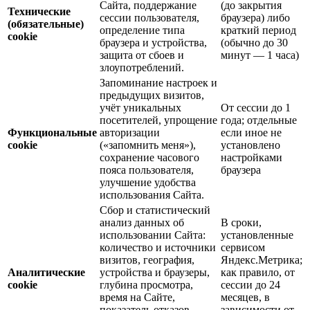
Сайта, поддержание
(до закрытия
Технические
сессии пользователя,
браузера) либо
(обязательные)
определение типа
краткий период
cookie
браузера и устройства,
(обычно до 30
защита от сбоев и
минут — 1 часа)
злоупотреблений.
Запоминание настроек и
предыдущих визитов,
учёт уникальных
От сессии до 1
посетителей, упрощение
года; отдельные
Функциональные
авторизации
если иное не
cookie
(«запомнить меня»),
установлено
сохранение часового
настройками
пояса пользователя,
браузера
улучшение удобства
использования Сайта.
Сбор и статистический
анализ данных об
В сроки,
использовании Сайта:
установленные
количество и источники
сервисом
визитов, география,
Яндекс.Метрика;
Аналитические
устройства и браузеры,
как правило, от
cookie
глубина просмотра,
сессии до 24
время на Сайте,
месяцев, в
показатель отказов,
зависимости от