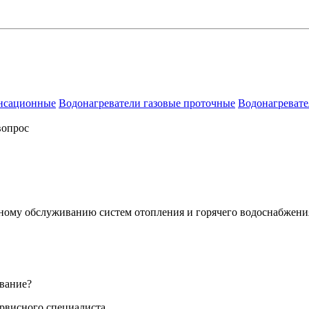
енсационные
Водонагреватели газовые проточные
Водонагревате
вопрос
сному обслуживанию систем отопления и горячего водоснабжени
вание?
ервисного специалиста