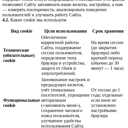
позволяют Сайту запоминать ваши визиты, настройки, а нам
— измерять посещаемость, анализировать поведение
пользователей и улучшать работу Сайта.
4.2.
Какие cookie мы используем
Вид cookie
Цели использования
Срок хранения
Обеспечение
корректной работы
На время сессии
Сайта, поддержание
(до закрытия
Технические
сессии пользователя,
браузера) либо
(обязательные)
определение типа
краткий период
cookie
браузера и устройства,
(обычно до 30
защита от сбоев и
минут — 1 часа)
злоупотреблений.
Запоминание настроек и
предыдущих визитов,
учёт уникальных
От сессии до 1
посетителей, упрощение
года; отдельные
Функциональные
авторизации
если иное не
cookie
(«запомнить меня»),
установлено
сохранение часового
настройками
пояса пользователя,
браузера
улучшение удобства
использования Сайта.