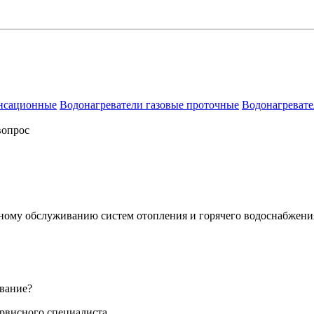
енсационные
Водонагреватели газовые проточные
Водонагревате
вопрос
сному обслуживанию систем отопления и горячего водоснабжени
вание?
ервисного специалиста