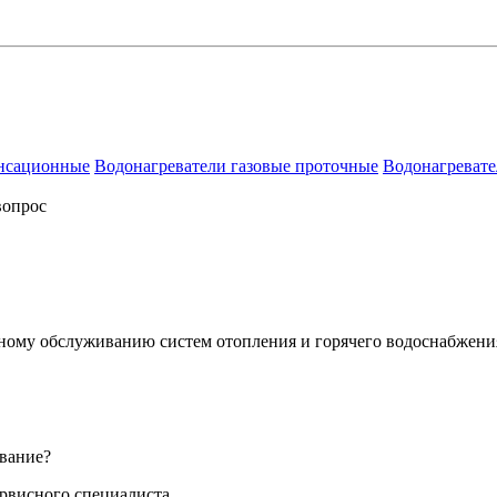
енсационные
Водонагреватели газовые проточные
Водонагревате
вопрос
сному обслуживанию систем отопления и горячего водоснабжени
вание?
ервисного специалиста