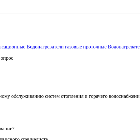
енсационные
Водонагреватели газовые проточные
Водонагревате
вопрос
сному обслуживанию систем отопления и горячего водоснабжени
вание?
ервисного специалиста