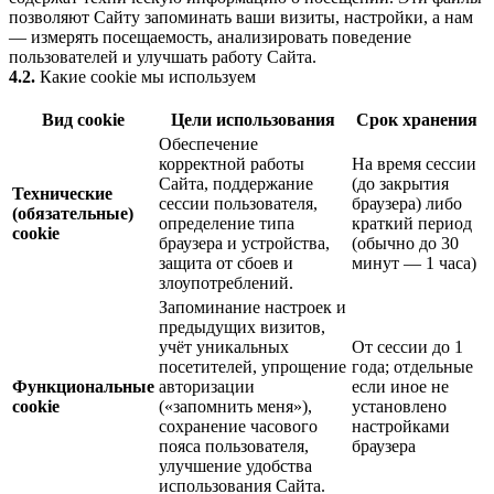
позволяют Сайту запоминать ваши визиты, настройки, а нам
— измерять посещаемость, анализировать поведение
пользователей и улучшать работу Сайта.
4.2.
Какие cookie мы используем
Вид cookie
Цели использования
Срок хранения
Обеспечение
корректной работы
На время сессии
Сайта, поддержание
(до закрытия
Технические
сессии пользователя,
браузера) либо
(обязательные)
определение типа
краткий период
cookie
браузера и устройства,
(обычно до 30
защита от сбоев и
минут — 1 часа)
злоупотреблений.
Запоминание настроек и
предыдущих визитов,
учёт уникальных
От сессии до 1
посетителей, упрощение
года; отдельные
Функциональные
авторизации
если иное не
cookie
(«запомнить меня»),
установлено
сохранение часового
настройками
пояса пользователя,
браузера
улучшение удобства
использования Сайта.