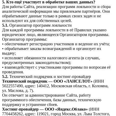
5. Кто ещё участвует в обработке ваших данных?
Для работы Сайта, реализации программ лояльности и сбора
аналитической информации мы привлекаем партнёров. Они
обрабатывают данные только в рамках своих задач и не
используют их для собственных целей.
5.1.
Организатор программ лояльности
Для каждой программы лояльности в её Правилах указано
юридическое лицо, являющееся Организатором программы.
Организатор программы:
• обеспечивает регистрацию участников и ведение их учёта;
• обрабатывает заказы вознаграждений и организует их
выдачу;
• исполняет обязанности налогового агента (в случаях,
предусмотренных законодательством);
• взаимодействует с участниками программы по вопросам её
проведения.
5.2.
Технический подрядчик и хостинг-провайдер
Технический подрядчик — ООО «ЛАНСЕЛОТ»
(ИНН
5022557490, адрес: 140412, Московская область, г. Коломна,
ул. Маслова, д. 7).
Он отвечает за администрирование Сайта, работу
программного обеспечения, базы данных, техническую
поддержку и устранение сбоев.
Хостинг-провайдер — ООО «Яндекс.Облако»
(ИНН
7704458262, адрес: 119021, город Москва, ул. Льва Толстого,