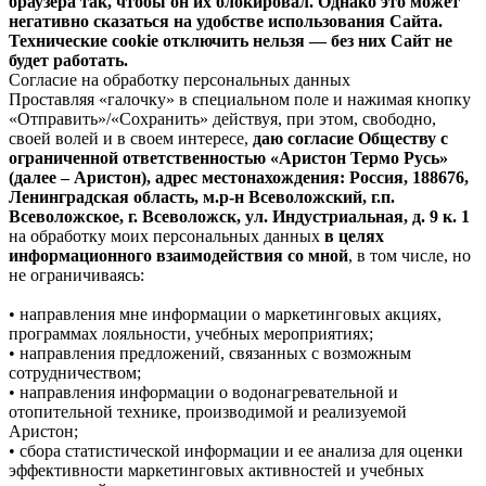
браузера так, чтобы он их блокировал. Однако это может
негативно сказаться на удобстве использования Сайта.
Технические cookie отключить нельзя — без них Сайт не
будет работать.
Согласие на обработку персональных данных
Проставляя «галочку» в специальном поле и нажимая кнопку
«Отправить»/«Сохранить» действуя, при этом, свободно,
своей волей и в своем интересе,
даю согласие Обществу с
ограниченной ответственностью «Аристон Термо Русь»
(далее – Аристон), адрес местонахождения: Россия, 188676,
Ленинградская область, м.р-н Всеволожский, г.п.
Всеволожское, г. Всеволожск, ул. Индустриальная, д. 9 к. 1
на обработку моих персональных данных
в целях
информационного взаимодействия со мной
, в том числе, но
не ограничиваясь:
• направления мне информации о маркетинговых акциях,
программах лояльности, учебных мероприятиях;
• направления предложений, связанных с возможным
сотрудничеством;
• направления информации о водонагревательной и
отопительной технике, производимой и реализуемой
Аристон;
• сбора статистической информации и ее анализа для оценки
эффективности маркетинговых активностей и учебных