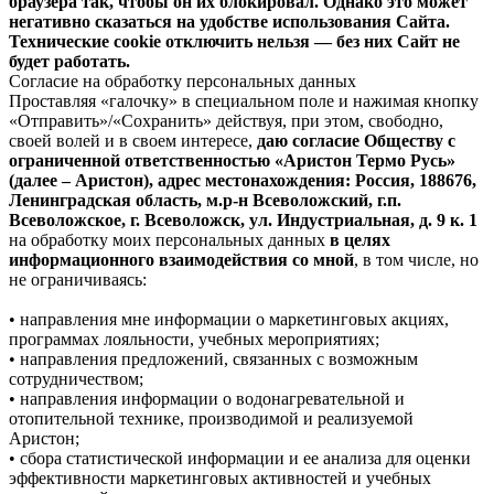
браузера так, чтобы он их блокировал. Однако это может
негативно сказаться на удобстве использования Сайта.
Технические cookie отключить нельзя — без них Сайт не
будет работать.
Согласие на обработку персональных данных
Проставляя «галочку» в специальном поле и нажимая кнопку
«Отправить»/«Сохранить» действуя, при этом, свободно,
своей волей и в своем интересе,
даю согласие Обществу с
ограниченной ответственностью «Аристон Термо Русь»
(далее – Аристон), адрес местонахождения: Россия, 188676,
Ленинградская область, м.р-н Всеволожский, г.п.
Всеволожское, г. Всеволожск, ул. Индустриальная, д. 9 к. 1
на обработку моих персональных данных
в целях
информационного взаимодействия со мной
, в том числе, но
не ограничиваясь:
• направления мне информации о маркетинговых акциях,
программах лояльности, учебных мероприятиях;
• направления предложений, связанных с возможным
сотрудничеством;
• направления информации о водонагревательной и
отопительной технике, производимой и реализуемой
Аристон;
• сбора статистической информации и ее анализа для оценки
эффективности маркетинговых активностей и учебных