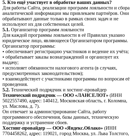
5. Кто ещё участвует в обработке ваших данных?
Для работы Сайта, реализации программ лояльности и сбора
аналитической информации мы привлекаем партнёров. Они
обрабатывают данные только в рамках своих задач и не
используют их для собственных целей.
5.1.
Организатор программ лояльности
Для каждой программы лояльности в её Правилах указано
юридическое лицо, являющееся Организатором программы.
Организатор программы:
• обеспечивает регистрацию участников и ведение их учёта;
• обрабатывает заказы вознаграждений и организует их
выдачу;
• исполняет обязанности налогового агента (в случаях,
предусмотренных законодательством);
• взаимодействует с участниками программы по вопросам её
проведения.
5.2.
Технический подрядчик и хостинг-провайдер
Технический подрядчик — ООО «ЛАНСЕЛОТ»
(ИНН
5022557490, адрес: 140412, Московская область, г. Коломна,
ул. Маслова, д. 7).
Он отвечает за администрирование Сайта, работу
программного обеспечения, базы данных, техническую
поддержку и устранение сбоев.
Хостинг-провайдер — ООО «Яндекс.Облако»
(ИНН
7704458262, адрес: 119021, город Москва, ул. Льва Толстого,