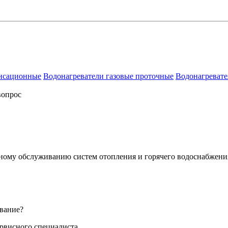
енсационные
Водонагреватели газовые проточные
Водонагревате
вопрос
сному обслуживанию систем отопления и горячего водоснабжени
вание?
ервисного специалиста