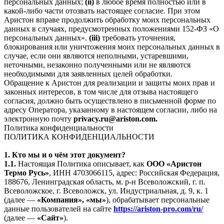
персональных данных;
(ii)
в любое время полностью или в
какой-либо части отозвать настоящее согласие. При этом
Аристон вправе продолжить обработку моих персональных
данных в случаях, предусмотренных положениями 152-ФЗ «О
персональных данных».
(iii)
требовать уточнения,
блокирования или уничтожения моих персональных данных в
случае, если они являются неполными, устаревшими,
неточными, незаконно полученными или не являются
необходимыми для заявленных целей обработки.
Обращение к Аристон для реализации и защиты моих прав и
законных интересов, в том числе для отзыва настоящего
согласия, должно быть осуществлено в письменной форме по
адресу Оператора, указанному в настоящем согласии, либо на
электронную почту
privacy.ru@ariston.com.
Политика конфиденциальности
ПОЛИТИКА КОНФИДЕНЦИАЛЬНОСТИ
1. Кто мы и о чём этот документ?
1.1.
Настоящая Политика описывает, как
ООО «Аристон
Термо Русь»
, ИНН 4703066115, адрес: Российская Федерация,
188676, Ленинградская область, м. р-н Всеволожский, г. п.
Всеволожское, г. Всеволожск, ул. Индустриальная, д. 9, к. 1
(далее —
«Компания», «мы»
), обрабатывает персональные
данные пользователей на сайте
https://ariston-pro.com/ru/
(далее —
«Сайт»
).