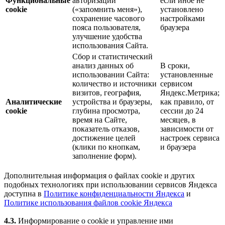
Функциональные
авторизации
если иное не
cookie
(«запомнить меня»),
установлено
сохранение часового
настройками
пояса пользователя,
браузера
улучшение удобства
использования Сайта.
Сбор и статистический
анализ данных об
В сроки,
использовании Сайта:
установленные
количество и источники
сервисом
визитов, география,
Яндекс.Метрика;
Аналитические
устройства и браузеры,
как правило, от
cookie
глубина просмотра,
сессии до 24
время на Сайте,
месяцев, в
показатель отказов,
зависимости от
достижение целей
настроек сервиса
(клики по кнопкам,
и браузера
заполнение форм).
Дополнительная информация о файлах cookie и других
подобных технологиях при использовании сервисов Яндекса
доступна в
Политике конфиденциальности Яндекса
и
Политике использования файлов cookie Яндекса
4.3.
Информирование о cookie и управление ими