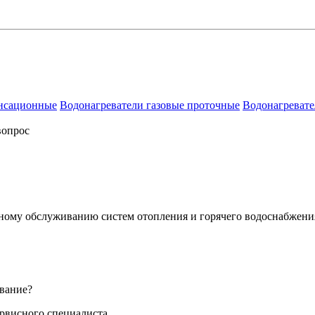
енсационные
Водонагреватели газовые проточные
Водонагревате
вопрос
сному обслуживанию систем отопления и горячего водоснабжени
вание?
ервисного специалиста