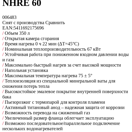
NHRE 60
006483
Снят с производства
Сравнить
EAN:
5411692175696
/
Объем 350 л
/
Открытая камера сгорания
/
Время нагрева 0 ч 22 мин (∆Т=45°С)
/
Номинальная теплопроизводительность 67 кВт
/
Устойчивая работа при пониженном входном давлении воды
и газа
/
Максимально быстрый нагрев за счет высокой мощности
/
Напольная установка
/
Максимальная температура нагрева 75 ± 5°
/
Теплоизоляция из специальной минеральной ваты для
снижения потерь тепла
/
Высокостойкое эмалевое покрытие внутренней поверхности
бака
/
Пьезорозжиг с термопарой для контроля пламени
/
Активный титановый анод – надежная защита от коррозии
/
Возможность перевода на сжиженный газ
/
Увеличенный размер фланца облегчает эксплуатацию
/
Возможно последовательное/параллельное подключение
нескольких водонагревателей