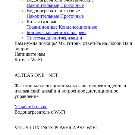
Накопительные
Проточные
Водонагреватели газовые
Накопительные
Проточные
Котлы газовые
Традиционные
Конденсационные
Бойлеры косвенного нагрева
Системы диспетчеризации
Вам нужна помощь?
Мы готовы ответить на любой Ваш
вопрос
Напишите нам
Котел с Wi-Fi
ALTEAS ONE+ NET
Флагман конденсационных котлов, непревзойденный
итальянский дизайн и встроенное дистанционное
управление
Узнайте больше
Водонагреватель с Wi-Fi
VELIS LUX INOX POWER ABSE WIFI