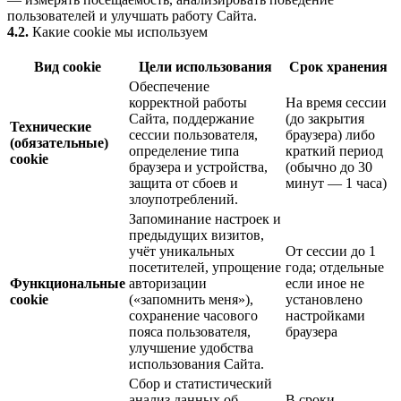
пользователей и улучшать работу Сайта.
4.2.
Какие cookie мы используем
Вид cookie
Цели использования
Срок хранения
Обеспечение
корректной работы
На время сессии
Сайта, поддержание
(до закрытия
Технические
сессии пользователя,
браузера) либо
(обязательные)
определение типа
краткий период
cookie
браузера и устройства,
(обычно до 30
защита от сбоев и
минут — 1 часа)
злоупотреблений.
Запоминание настроек и
предыдущих визитов,
учёт уникальных
От сессии до 1
посетителей, упрощение
года; отдельные
Функциональные
авторизации
если иное не
cookie
(«запомнить меня»),
установлено
сохранение часового
настройками
пояса пользователя,
браузера
улучшение удобства
использования Сайта.
Сбор и статистический
анализ данных об
В сроки,