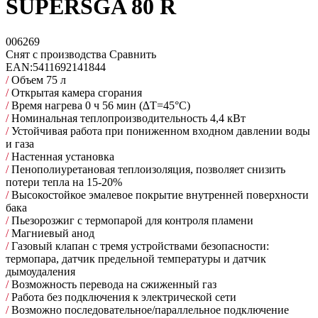
SUPERSGA 80 R
006269
Снят с производства
Сравнить
EAN:
5411692141844
/
Объем 75 л
/
Открытая камера сгорания
/
Время нагрева 0 ч 56 мин (∆Т=45°С)
/
Номинальная теплопроизводительность 4,4 кВт
/
Устойчивая работа при пониженном входном давлении воды
и газа
/
Настенная установка
/
Пенополиуретановая теплоизоляция, позволяет снизить
потери тепла на 15-20%
/
Высокостойкое эмалевое покрытие внутренней поверхности
бака
/
Пьезорозжиг с термопарой для контроля пламени
/
Магниевый анод
/
Газовый клапан с тремя устройствами безопасности:
термопара, датчик предельной температуры и датчик
дымоудаления
/
Возможность перевода на сжиженный газ
/
Работа без подключения к электрической сети
/
Возможно последовательное/параллельное подключение