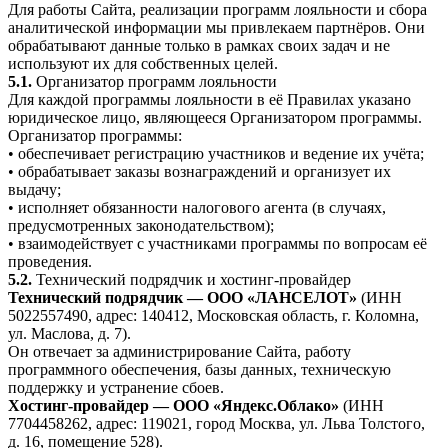
Для работы Сайта, реализации программ лояльности и сбора
аналитической информации мы привлекаем партнёров. Они
обрабатывают данные только в рамках своих задач и не
используют их для собственных целей.
5.1.
Организатор программ лояльности
Для каждой программы лояльности в её Правилах указано
юридическое лицо, являющееся Организатором программы.
Организатор программы:
• обеспечивает регистрацию участников и ведение их учёта;
• обрабатывает заказы вознаграждений и организует их
выдачу;
• исполняет обязанности налогового агента (в случаях,
предусмотренных законодательством);
• взаимодействует с участниками программы по вопросам её
проведения.
5.2.
Технический подрядчик и хостинг-провайдер
Технический подрядчик — ООО «ЛАНСЕЛОТ»
(ИНН
5022557490, адрес: 140412, Московская область, г. Коломна,
ул. Маслова, д. 7).
Он отвечает за администрирование Сайта, работу
программного обеспечения, базы данных, техническую
поддержку и устранение сбоев.
Хостинг-провайдер — ООО «Яндекс.Облако»
(ИНН
7704458262, адрес: 119021, город Москва, ул. Льва Толстого,
д. 16, помещение 528).