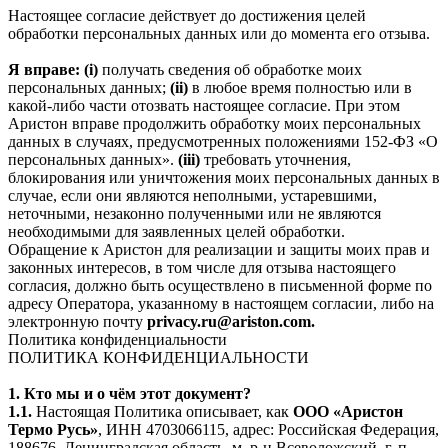
Настоящее согласие действует до достижения целей
обработки персональных данных или до момента его отзыва.
Я вправе: (i)
получать сведения об обработке моих
персональных данных;
(ii)
в любое время полностью или в
какой-либо части отозвать настоящее согласие. При этом
Аристон вправе продолжить обработку моих персональных
данных в случаях, предусмотренных положениями 152-ФЗ «О
персональных данных».
(iii)
требовать уточнения,
блокирования или уничтожения моих персональных данных в
случае, если они являются неполными, устаревшими,
неточными, незаконно полученными или не являются
необходимыми для заявленных целей обработки.
Обращение к Аристон для реализации и защиты моих прав и
законных интересов, в том числе для отзыва настоящего
согласия, должно быть осуществлено в письменной форме по
адресу Оператора, указанному в настоящем согласии, либо на
электронную почту
privacy.ru@ariston.com.
Политика конфиденциальности
ПОЛИТИКА КОНФИДЕНЦИАЛЬНОСТИ
1. Кто мы и о чём этот документ?
1.1.
Настоящая Политика описывает, как
ООО «Аристон
Термо Русь»
, ИНН 4703066115, адрес: Российская Федерация,
188676, Ленинградская область, м. р-н Всеволожский, г. п.