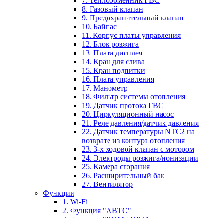
7. Теплообменник ГВС
8. Газовый клапан
9. Предохранительный клапан
10. Байпас
11. Корпус платы управления
12. Блок розжига
13. Плата дисплея
14. Кран для слива
15. Кран подпитки
16. Плата управления
17. Манометр
18. Фильтр системы отопления
19. Датчик протока ГВС
20. Циркуляционный насос
21. Реле давления/датчик давления
22. Датчик температуры NTC2 на
возврате из контура отопления
23. 3-х ходовой клапан с мотором
24. Электроды розжига/ионизации
25. Камера сгорания
26. Расширительный бак
27. Вентилятор
Функции
1. Wi-Fi
2. Функция "АВТО"