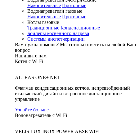
Накопительные
Проточные
Водонагреватели газовые
Накопительные
Проточные
Котлы газовые
Традиционные
Конденсационные
Бойлеры косвенного нагрева
Системы диспетчеризации
Вам нужна помощь?
Мы готовы ответить на любой Ваш
вопрос
Напишите нам
Котел с Wi-Fi
ALTEAS ONE+ NET
Флагман конденсационных котлов, непревзойденный
итальянский дизайн и встроенное дистанционное
управление
Узнайте больше
Водонагреватель с Wi-Fi
VELIS LUX INOX POWER ABSE WIFI