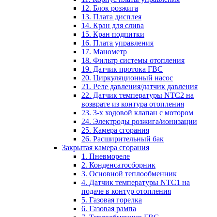
12. Блок розжига
13. Плата дисплея
14. Кран для слива
15. Кран подпитки
16. Плата управления
17. Манометр
18. Фильтр системы отопления
19. Датчик протока ГВС
20. Циркуляционный насос
21. Реле давления/датчик давления
22. Датчик температуры NTC2 на
возврате из контура отопления
23. 3-х ходовой клапан с мотором
24. Электроды розжига/ионизации
25. Камера сгорания
26. Расширительный бак
Закрытая камера сгорания
1. Пневмореле
2. Конденсатосборник
3. Основной теплообменник
4. Датчик температуры NTC1 на
подаче в контур отопления
5. Газовая горелка
6. Газовая рампа