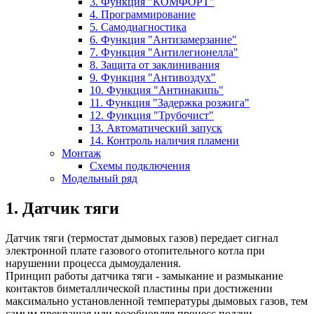
3. Функция "КОМФОРТ"
4. Программирование
5. Самодиагностика
6. Функция "Антизамерзание"
7. Функция "Антилегионелла"
8. Защита от заклинивания
9. Функция "Антивоздух"
10. Функция "Антинакипь"
11. Функция "Задержка розжига"
12. Функция "Трубочист"
13. Автоматический запуск
14. Контроль наличия пламени
Монтаж
Схемы подключения
Модельный ряд
1. Датчик тяги
Датчик тяги (термостат дымовых газов) передает сигнал
электронной плате газового отопительного котла при
нарушении процесса дымоудаления.
Принцип работы датчика тяги - замыкание и размыкание
контактов биметаллической пластины при достижении
максимально установленной температуры дымовых газов, тем
самым прекращая или возобновляя процесс подачи