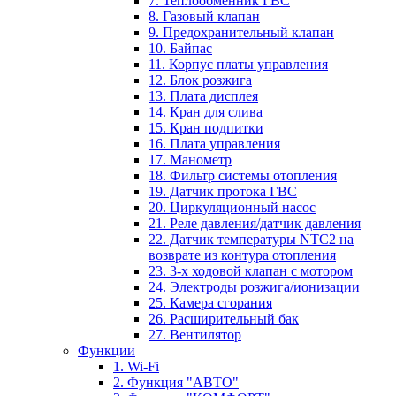
7. Теплообменник ГВС
8. Газовый клапан
9. Предохранительный клапан
10. Байпас
11. Корпус платы управления
12. Блок розжига
13. Плата дисплея
14. Кран для слива
15. Кран подпитки
16. Плата управления
17. Манометр
18. Фильтр системы отопления
19. Датчик протока ГВС
20. Циркуляционный насос
21. Реле давления/датчик давления
22. Датчик температуры NTC2 на
возврате из контура отопления
23. 3-х ходовой клапан с мотором
24. Электроды розжига/ионизации
25. Камера сгорания
26. Расширительный бак
27. Вентилятор
Функции
1. Wi-Fi
2. Функция "АВТО"