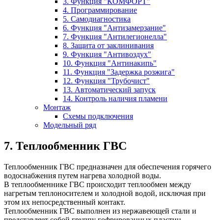
3. Функция "КОМФОРТ"
4. Программирование
5. Самодиагностика
6. Функция "Антизамерзание"
7. Функция "Антилегионелла"
8. Защита от заклинивания
9. Функция "Антивоздух"
10. Функция "Антинакипь"
11. Функция "Задержка розжига"
12. Функция "Трубочист"
13. Автоматический запуск
14. Контроль наличия пламени
Монтаж
Схемы подключения
Модельный ряд
7. Теплообменник ГВС
Теплообменник ГВС предназначен для обеспечения горячего
водоснабжения путем нагрева холодной воды.
В теплообменнике ГВС происходит теплообмен между
нагретым теплоносителем и холодной водой, исключая при
этом их непосредственный контакт.
Теплообменник ГВС выполнен из нержавеющей стали и
представляет собой группу гофрированных пластин,