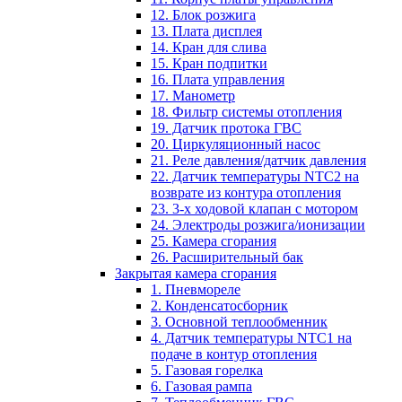
12. Блок розжига
13. Плата дисплея
14. Кран для слива
15. Кран подпитки
16. Плата управления
17. Манометр
18. Фильтр системы отопления
19. Датчик протока ГВС
20. Циркуляционный насос
21. Реле давления/датчик давления
22. Датчик температуры NTC2 на
возврате из контура отопления
23. 3-х ходовой клапан с мотором
24. Электроды розжига/ионизации
25. Камера сгорания
26. Расширительный бак
Закрытая камера сгорания
1. Пневмореле
2. Конденсатосборник
3. Основной теплообменник
4. Датчик температуры NTC1 на
подаче в контур отопления
5. Газовая горелка
6. Газовая рампа