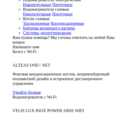
Накопительные
Проточные
Водонагреватели газовые
Накопительные
Проточные
Котлы газовые
Традиционные
Конденсационные
Бойлеры косвенного нагрева
Системы диспетчеризации
Вам нужна помощь?
Мы готовы ответить на любой Ваш
вопрос
Напишите нам
Котел с Wi-Fi
ALTEAS ONE+ NET
Флагман конденсационных котлов, непревзойденный
итальянский дизайн и встроенное дистанционное
управление
Узнайте больше
Водонагреватель с Wi-Fi
VELIS LUX INOX POWER ABSE WIFI