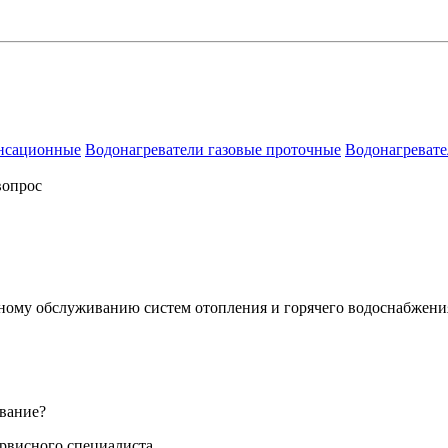
енсационные
Водонагреватели газовые проточные
Водонагревате
вопрос
сному обслуживанию систем отопления и горячего водоснабжени
вание?
ервисного специалиста