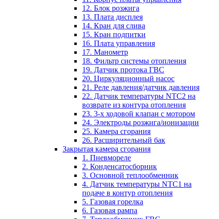
12. Блок розжига
13. Плата дисплея
14. Кран для слива
15. Кран подпитки
16. Плата управления
17. Манометр
18. Фильтр системы отопления
19. Датчик протока ГВС
20. Циркуляционный насос
21. Реле давления/датчик давления
22. Датчик температуры NTC2 на
возврате из контура отопления
23. 3-х ходовой клапан с мотором
24. Электроды розжига/ионизации
25. Камера сгорания
26. Расширительный бак
Закрытая камера сгорания
1. Пневмореле
2. Конденсатосборник
3. Основной теплообменник
4. Датчик температуры NTC1 на
подаче в контур отопления
5. Газовая горелка
6. Газовая рампа