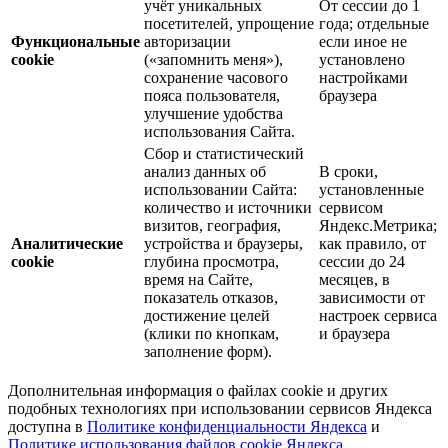
учёт уникальных
От сессии до 1
посетителей, упрощение
года; отдельные
Функциональные
авторизации
если иное не
cookie
(«запомнить меня»),
установлено
сохранение часового
настройками
пояса пользователя,
браузера
улучшение удобства
использования Сайта.
Сбор и статистический
анализ данных об
В сроки,
использовании Сайта:
установленные
количество и источники
сервисом
визитов, география,
Яндекс.Метрика;
Аналитические
устройства и браузеры,
как правило, от
cookie
глубина просмотра,
сессии до 24
время на Сайте,
месяцев, в
показатель отказов,
зависимости от
достижение целей
настроек сервиса
(клики по кнопкам,
и браузера
заполнение форм).
Дополнительная информация о файлах cookie и других
подобных технологиях при использовании сервисов Яндекса
доступна в
Политике конфиденциальности Яндекса
и
Политике использования файлов cookie Яндекса