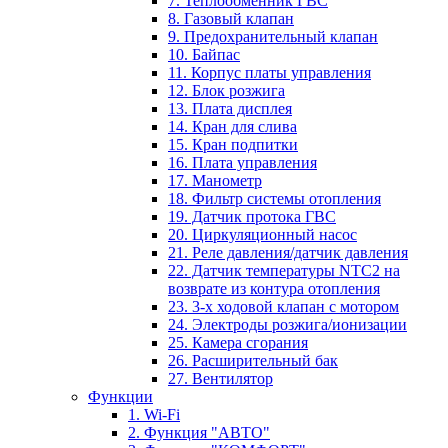
7. Теплообменник ГВС
8. Газовый клапан
9. Предохранительный клапан
10. Байпас
11. Корпус платы управления
12. Блок розжига
13. Плата дисплея
14. Кран для слива
15. Кран подпитки
16. Плата управления
17. Манометр
18. Фильтр системы отопления
19. Датчик протока ГВС
20. Циркуляционный насос
21. Реле давления/датчик давления
22. Датчик температуры NTC2 на
возврате из контура отопления
23. 3-х ходовой клапан с мотором
24. Электроды розжига/ионизации
25. Камера сгорания
26. Расширительный бак
27. Вентилятор
Функции
1. Wi-Fi
2. Функция "АВТО"