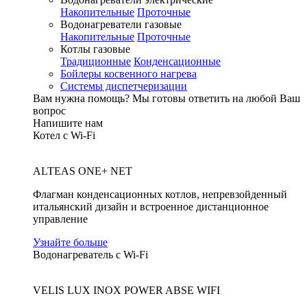
Накопительные
Проточные
Водонагреватели газовые
Накопительные
Проточные
Котлы газовые
Традиционные
Конденсационные
Бойлеры косвенного нагрева
Системы диспетчеризации
Вам нужна помощь?
Мы готовы ответить на любой Ваш
вопрос
Напишите нам
Котел с Wi-Fi
ALTEAS ONE+ NET
Флагман конденсационных котлов, непревзойденный
итальянский дизайн и встроенное дистанционное
управление
Узнайте больше
Водонагреватель с Wi-Fi
VELIS LUX INOX POWER ABSE WIFI