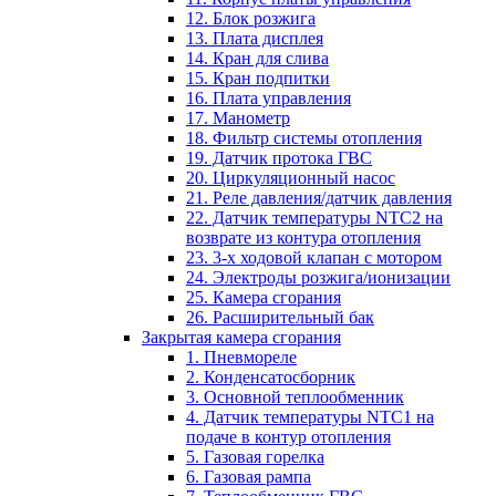
12. Блок розжига
13. Плата дисплея
14. Кран для слива
15. Кран подпитки
16. Плата управления
17. Манометр
18. Фильтр системы отопления
19. Датчик протока ГВС
20. Циркуляционный насос
21. Реле давления/датчик давления
22. Датчик температуры NTC2 на
возврате из контура отопления
23. 3-х ходовой клапан с мотором
24. Электроды розжига/ионизации
25. Камера сгорания
26. Расширительный бак
Закрытая камера сгорания
1. Пневмореле
2. Конденсатосборник
3. Основной теплообменник
4. Датчик температуры NTC1 на
подаче в контур отопления
5. Газовая горелка
6. Газовая рампа