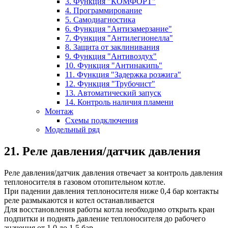
3. Функция "КОМФОРТ"
4. Программирование
5. Самодиагностика
6. Функция "Антизамерзание"
7. Функция "Антилегионелла"
8. Защита от заклинивания
9. Функция "Антивоздух"
10. Функция "Антинакипь"
11. Функция "Задержка розжига"
12. Функция "Трубочист"
13. Автоматический запуск
14. Контроль наличия пламени
Монтаж
Схемы подключения
Модельный ряд
21. Реле давления/датчик давления
Реле давления/датчик давления отвечает за контроль давления
теплоносителя в газовом отопительном котле.
При падении давления теплоносителя ниже 0,4 бар контакты
реле размыкаются и котел останавливается
Для восстановления работы котла необходимо открыть кран
подпитки и поднять давление теплоносителя до рабочего
значения от 1,0 до 1,5 бар