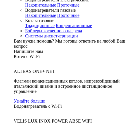
Накопительные
Проточные
Водонагреватели газовые
Накопительные
Проточные
Котлы газовые
Традиционные
Конденсационные
Бойлеры косвенного нагрева
Системы диспетчеризации
Вам нужна помощь?
Мы готовы ответить на любой Ваш
вопрос
Напишите нам
Котел с Wi-Fi
ALTEAS ONE+ NET
Флагман конденсационных котлов, непревзойденный
итальянский дизайн и встроенное дистанционное
управление
Узнайте больше
Водонагреватель с Wi-Fi
VELIS LUX INOX POWER ABSE WIFI