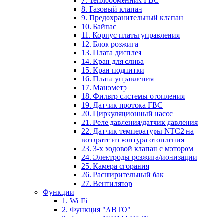
7. Теплообменник ГВС
8. Газовый клапан
9. Предохранительный клапан
10. Байпас
11. Корпус платы управления
12. Блок розжига
13. Плата дисплея
14. Кран для слива
15. Кран подпитки
16. Плата управления
17. Манометр
18. Фильтр системы отопления
19. Датчик протока ГВС
20. Циркуляционный насос
21. Реле давления/датчик давления
22. Датчик температуры NTC2 на
возврате из контура отопления
23. 3-х ходовой клапан с мотором
24. Электроды розжига/ионизации
25. Камера сгорания
26. Расширительный бак
27. Вентилятор
Функции
1. Wi-Fi
2. Функция "АВТО"