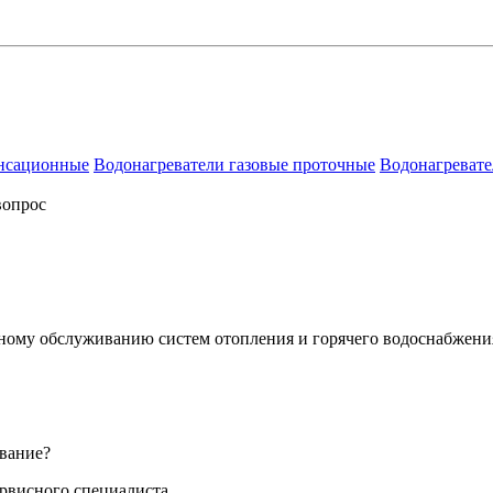
енсационные
Водонагреватели газовые проточные
Водонагревате
вопрос
сному обслуживанию систем отопления и горячего водоснабжени
вание?
ервисного специалиста