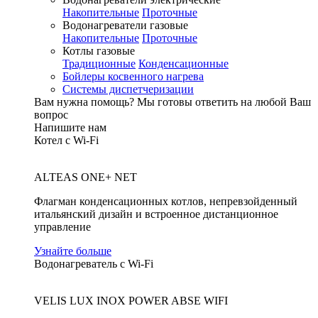
Накопительные
Проточные
Водонагреватели газовые
Накопительные
Проточные
Котлы газовые
Традиционные
Конденсационные
Бойлеры косвенного нагрева
Системы диспетчеризации
Вам нужна помощь?
Мы готовы ответить на любой Ваш
вопрос
Напишите нам
Котел с Wi-Fi
ALTEAS ONE+ NET
Флагман конденсационных котлов, непревзойденный
итальянский дизайн и встроенное дистанционное
управление
Узнайте больше
Водонагреватель с Wi-Fi
VELIS LUX INOX POWER ABSE WIFI