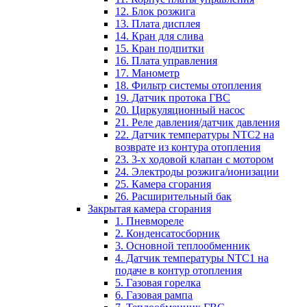
12. Блок розжига
13. Плата дисплея
14. Кран для слива
15. Кран подпитки
16. Плата управления
17. Манометр
18. Фильтр системы отопления
19. Датчик протока ГВС
20. Циркуляционный насос
21. Реле давления/датчик давления
22. Датчик температуры NTC2 на
возврате из контура отопления
23. 3-х ходовой клапан с мотором
24. Электроды розжига/ионизации
25. Камера сгорания
26. Расширительный бак
Закрытая камера сгорания
1. Пневмореле
2. Конденсатосборник
3. Основной теплообменник
4. Датчик температуры NTC1 на
подаче в контур отопления
5. Газовая горелка
6. Газовая рампа