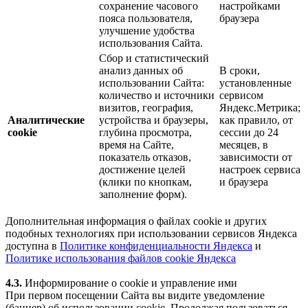
сохранение часового
настройками
пояса пользователя,
браузера
улучшение удобства
использования Сайта.
Сбор и статистический
анализ данных об
В сроки,
использовании Сайта:
установленные
количество и источники
сервисом
визитов, география,
Яндекс.Метрика;
Аналитические
устройства и браузеры,
как правило, от
cookie
глубина просмотра,
сессии до 24
время на Сайте,
месяцев, в
показатель отказов,
зависимости от
достижение целей
настроек сервиса
(клики по кнопкам,
и браузера
заполнение форм).
Дополнительная информация о файлах cookie и других
подобных технологиях при использовании сервисов Яндекса
доступна в
Политике конфиденциальности Яндекса
и
Политике использования файлов cookie Яндекса
4.3.
Информирование о cookie и управление ими
При первом посещении Сайта вы видите уведомление
(баннер) об использовании cookie. Продолжая пользоваться