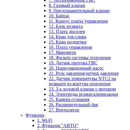
7. Теплообменник ГВС
8. Газовый клапан
9. Предохранительный клапан
10. Байпас
11. Корпус платы управления
12. Блок розжига
13. Плата дисплея
14. Кран для слива
15. Кран подпитки
16. Плата управления
17. Манометр
18. Фильтр системы отопления
19. Датчик протока ГВС
20. Циркуляционный насос
21. Реле давления/датчик давления
22. Датчик температуры NTC2 на
возврате из контура отопления
23. 3-х ходовой клапан с мотором
24. Электроды розжига/ионизации
25. Камера сгорания
26. Расширительный бак
27. Вентилятор
Функции
1. Wi-Fi
2. Функция "АВТО"