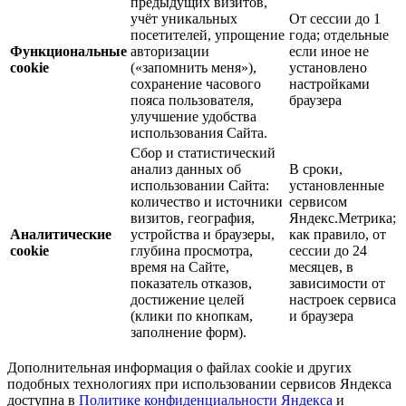
предыдущих визитов,
учёт уникальных
От сессии до 1
посетителей, упрощение
года; отдельные
Функциональные
авторизации
если иное не
cookie
(«запомнить меня»),
установлено
сохранение часового
настройками
пояса пользователя,
браузера
улучшение удобства
использования Сайта.
Сбор и статистический
анализ данных об
В сроки,
использовании Сайта:
установленные
количество и источники
сервисом
визитов, география,
Яндекс.Метрика;
Аналитические
устройства и браузеры,
как правило, от
cookie
глубина просмотра,
сессии до 24
время на Сайте,
месяцев, в
показатель отказов,
зависимости от
достижение целей
настроек сервиса
(клики по кнопкам,
и браузера
заполнение форм).
Дополнительная информация о файлах cookie и других
подобных технологиях при использовании сервисов Яндекса
доступна в
Политике конфиденциальности Яндекса
и