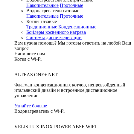
Накопительные
Проточные
Водонагреватели газовые
Накопительные
Проточные
Котлы газовые
Традиционные
Конденсационные
Бойлеры косвенного нагрева
Системы диспетчеризации
Вам нужна помощь?
Мы готовы ответить на любой Ваш
вопрос
Напишите нам
Котел с Wi-Fi
ALTEAS ONE+ NET
Флагман конденсационных котлов, непревзойденный
итальянский дизайн и встроенное дистанционное
управление
Узнайте больше
Водонагреватель с Wi-Fi
VELIS LUX INOX POWER ABSE WIFI