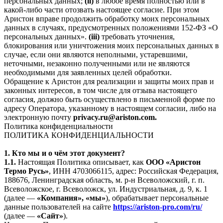
персональных данных;
(ii)
в любое время полностью или в
какой-либо части отозвать настоящее согласие. При этом
Аристон вправе продолжить обработку моих персональных
данных в случаях, предусмотренных положениями 152-ФЗ «О
персональных данных».
(iii)
требовать уточнения,
блокирования или уничтожения моих персональных данных в
случае, если они являются неполными, устаревшими,
неточными, незаконно полученными или не являются
необходимыми для заявленных целей обработки.
Обращение к Аристон для реализации и защиты моих прав и
законных интересов, в том числе для отзыва настоящего
согласия, должно быть осуществлено в письменной форме по
адресу Оператора, указанному в настоящем согласии, либо на
электронную почту
privacy.ru@ariston.com.
Политика конфиденциальности
ПОЛИТИКА КОНФИДЕНЦИАЛЬНОСТИ
1. Кто мы и о чём этот документ?
1.1.
Настоящая Политика описывает, как
ООО «Аристон
Термо Русь»
, ИНН 4703066115, адрес: Российская Федерация,
188676, Ленинградская область, м. р-н Всеволожский, г. п.
Всеволожское, г. Всеволожск, ул. Индустриальная, д. 9, к. 1
(далее —
«Компания», «мы»
), обрабатывает персональные
данные пользователей на сайте
https://ariston-pro.com/ru/
(далее —
«Сайт»
).