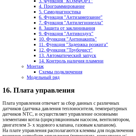
3. Функция "КОМФОРТ"
4. Программирование
5. Самодиагностика
6. Функция "Антизамерзание"
7. Функция "Антилегионелла"
8. Защита от заклинивания
9. Функция "Антивоздух"
10. Функция "Антинакипь"
11. Функция "Задержка розжига"
12. Функция "Трубочист"
13. Автоматический запуск
14. Контроль наличия пламени
Монтаж
Схемы подключения
Модельный ряд
16. Плата управления
Плата управления отвечает за сбор данных с различных
датчиков (датчика давления теплоносителя, температурных
датчиков NTC, и осуществляет управление основными
элементами котла (циркуляционным насосом, вентилятором,
двигателем 3- х ходового клапана, газовым клапаном).
На плате управления располагаются клеммы для подключения
внешних устройств управления (термостата, комнатного и/