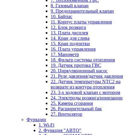
7. Теплообменник ГВС
8. Газовый клапан
9. Предохранительный клапан
10. Байпас
11. Корпус платы управления
12. Блок розжига
13. Плата дисплея
14. Кран для слива
15. Кран подпитки
16. Плата управления
17. Манометр
18. Фильтр системы отопления
19. Датчик протока ГВС
20. Циркуляционный насос
21. Реле давления/датчик давления
22. Датчик температуры NTC2 на
возврате из контура отопления
23. 3-х ходовой клапан с мотором
24. Электроды розжига/ионизации
25. Камера сгорания
26. Расширительный бак
27. Вентилятор
Функции
1. Wi-Fi
2. Функция "АВТО"