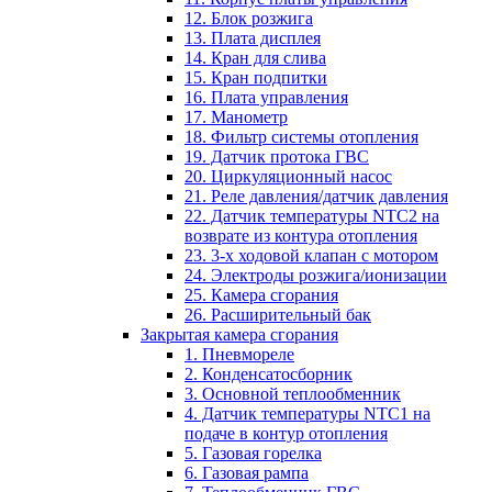
12. Блок розжига
13. Плата дисплея
14. Кран для слива
15. Кран подпитки
16. Плата управления
17. Манометр
18. Фильтр системы отопления
19. Датчик протока ГВС
20. Циркуляционный насос
21. Реле давления/датчик давления
22. Датчик температуры NTC2 на
возврате из контура отопления
23. 3-х ходовой клапан с мотором
24. Электроды розжига/ионизации
25. Камера сгорания
26. Расширительный бак
Закрытая камера сгорания
1. Пневмореле
2. Конденсатосборник
3. Основной теплообменник
4. Датчик температуры NTC1 на
подаче в контур отопления
5. Газовая горелка
6. Газовая рампа