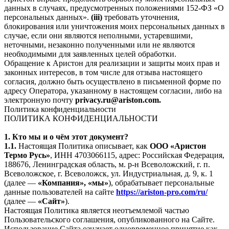
данных в случаях, предусмотренных положениями 152-ФЗ «О
персональных данных».
(iii)
требовать уточнения,
блокирования или уничтожения моих персональных данных в
случае, если они являются неполными, устаревшими,
неточными, незаконно полученными или не являются
необходимыми для заявленных целей обработки.
Обращение к Аристон для реализации и защиты моих прав и
законных интересов, в том числе для отзыва настоящего
согласия, должно быть осуществлено в письменной форме по
адресу Оператора, указанному в настоящем согласии, либо на
электронную почту
privacy.ru@ariston.com.
Политика конфиденциальности
ПОЛИТИКА КОНФИДЕНЦИАЛЬНОСТИ
1. Кто мы и о чём этот документ?
1.1.
Настоящая Политика описывает, как
ООО «Аристон
Термо Русь»
, ИНН 4703066115, адрес: Российская Федерация,
188676, Ленинградская область, м. р-н Всеволожский, г. п.
Всеволожское, г. Всеволожск, ул. Индустриальная, д. 9, к. 1
(далее —
«Компания», «мы»
), обрабатывает персональные
данные пользователей на сайте
https://ariston-pro.com/ru/
(далее —
«Сайт»
).
Настоящая Политика является неотъемлемой частью
Пользовательского соглашения, опубликованного на Сайте.
Использование Сайта означает одновременное принятие как