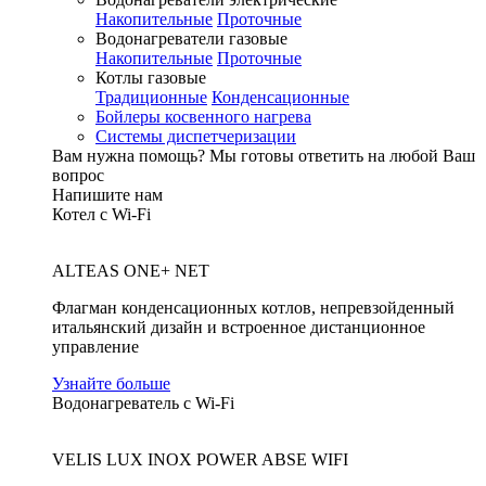
Накопительные
Проточные
Водонагреватели газовые
Накопительные
Проточные
Котлы газовые
Традиционные
Конденсационные
Бойлеры косвенного нагрева
Системы диспетчеризации
Вам нужна помощь?
Мы готовы ответить на любой Ваш
вопрос
Напишите нам
Котел с Wi-Fi
ALTEAS ONE+ NET
Флагман конденсационных котлов, непревзойденный
итальянский дизайн и встроенное дистанционное
управление
Узнайте больше
Водонагреватель с Wi-Fi
VELIS LUX INOX POWER ABSE WIFI