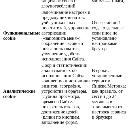
защита от сбоев и
минут — 1 часа)
злоупотреблений.
Запоминание настроек и
предыдущих визитов,
учёт уникальных
От сессии до 1
посетителей, упрощение
года; отдельные
Функциональные
авторизации
если иное не
cookie
(«запомнить меня»),
установлено
сохранение часового
настройками
пояса пользователя,
браузера
улучшение удобства
использования Сайта.
Сбор и статистический
анализ данных об
В сроки,
использовании Сайта:
установленные
количество и источники
сервисом
визитов, география,
Яндекс.Метрика;
Аналитические
устройства и браузеры,
как правило, от
cookie
глубина просмотра,
сессии до 24
время на Сайте,
месяцев, в
показатель отказов,
зависимости от
достижение целей
настроек сервиса
(клики по кнопкам,
и браузера
заполнение форм).