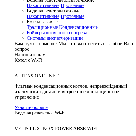
Накопительные
Проточные
Водонагреватели газовые
Накопительные
Проточные
Котлы газовые
Традиционные
Конденсационные
Бойлеры косвенного нагрева
Системы диспетчеризации
Вам нужна помощь?
Мы готовы ответить на любой Ваш
вопрос
Напишите нам
Котел с Wi-Fi
ALTEAS ONE+ NET
Флагман конденсационных котлов, непревзойденный
итальянский дизайн и встроенное дистанционное
управление
Узнайте больше
Водонагреватель с Wi-Fi
VELIS LUX INOX POWER ABSE WIFI