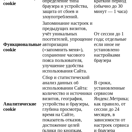
определение типа
краткий период
cookie
браузера и устройства,
(обычно до 30
защита от сбоев и
минут — 1 часа)
злоупотреблений.
Запоминание настроек и
предыдущих визитов,
учёт уникальных
От сессии до 1
посетителей, упрощение
года; отдельные
Функциональные
авторизации
если иное не
cookie
(«запомнить меня»),
установлено
сохранение часового
настройками
пояса пользователя,
браузера
улучшение удобства
использования Сайта.
Сбор и статистический
анализ данных об
В сроки,
использовании Сайта:
установленные
количество и источники
сервисом
визитов, география,
Яндекс.Метрика;
Аналитические
устройства и браузеры,
как правило, от
cookie
глубина просмотра,
сессии до 24
время на Сайте,
месяцев, в
показатель отказов,
зависимости от
достижение целей
настроек сервиса
(клики по кнопкам,
и браузера