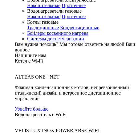
Накопительные
Проточные
Водонагреватели газовые
Накопительные
Проточные
Котлы газовые
Традиционные
Конденсационные
Бойлеры косвенного нагрева
Системы диспетчеризации
Вам нужна помощь?
Мы готовы ответить на любой Ваш
вопрос
Напишите нам
Котел с Wi-Fi
ALTEAS ONE+ NET
Флагман конденсационных котлов, непревзойденный
итальянский дизайн и встроенное дистанционное
управление
Узнайте больше
Водонагреватель с Wi-Fi
VELIS LUX INOX POWER ABSE WIFI