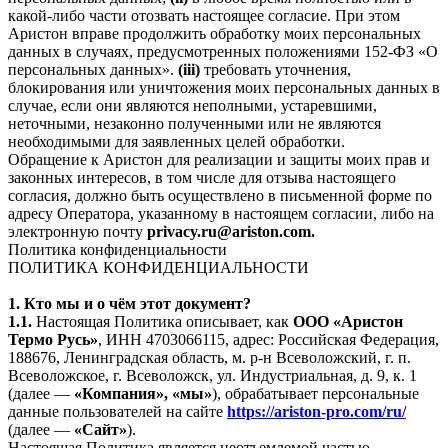
какой-либо части отозвать настоящее согласие. При этом
Аристон вправе продолжить обработку моих персональных
данных в случаях, предусмотренных положениями 152-ФЗ «О
персональных данных».
(iii)
требовать уточнения,
блокирования или уничтожения моих персональных данных в
случае, если они являются неполными, устаревшими,
неточными, незаконно полученными или не являются
необходимыми для заявленных целей обработки.
Обращение к Аристон для реализации и защиты моих прав и
законных интересов, в том числе для отзыва настоящего
согласия, должно быть осуществлено в письменной форме по
адресу Оператора, указанному в настоящем согласии, либо на
электронную почту
privacy.ru@ariston.com.
Политика конфиденциальности
ПОЛИТИКА КОНФИДЕНЦИАЛЬНОСТИ
1. Кто мы и о чём этот документ?
1.1.
Настоящая Политика описывает, как
ООО «Аристон
Термо Русь»
, ИНН 4703066115, адрес: Российская Федерация,
188676, Ленинградская область, м. р-н Всеволожский, г. п.
Всеволожское, г. Всеволожск, ул. Индустриальная, д. 9, к. 1
(далее —
«Компания», «мы»
), обрабатывает персональные
данные пользователей на сайте
https://ariston-pro.com/ru/
(далее —
«Сайт»
).
Настоящая Политика является неотъемлемой частью