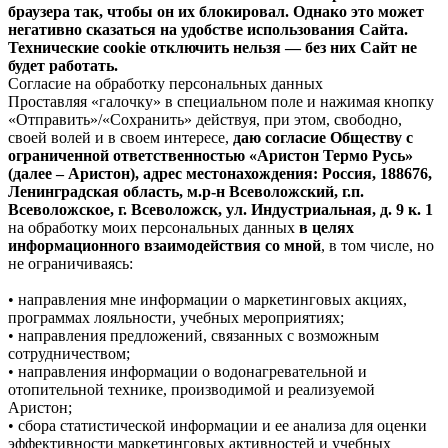
браузера так, чтобы он их блокировал. Однако это может
негативно сказаться на удобстве использования Сайта.
Технические cookie отключить нельзя — без них Сайт не
будет работать.
Согласие на обработку персональных данных
Проставляя «галочку» в специальном поле и нажимая кнопку
«Отправить»/«Сохранить» действуя, при этом, свободно,
своей волей и в своем интересе,
даю согласие Обществу с
ограниченной ответственностью «Аристон Термо Русь»
(далее – Аристон), адрес местонахождения: Россия, 188676,
Ленинградская область, м.р-н Всеволожский, г.п.
Всеволожское, г. Всеволожск, ул. Индустриальная, д. 9 к. 1
на обработку моих персональных данных
в целях
информационного взаимодействия со мной
, в том числе, но
не ограничиваясь:
• направления мне информации о маркетинговых акциях,
программах лояльности, учебных мероприятиях;
• направления предложений, связанных с возможным
сотрудничеством;
• направления информации о водонагревательной и
отопительной технике, производимой и реализуемой
Аристон;
• сбора статистической информации и ее анализа для оценки
эффективности маркетинговых активностей и учебных