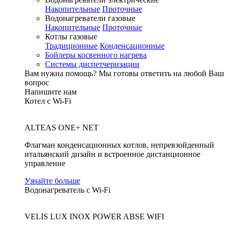
Накопительные
Проточные
Водонагреватели газовые
Накопительные
Проточные
Котлы газовые
Традиционные
Конденсационные
Бойлеры косвенного нагрева
Системы диспетчеризации
Вам нужна помощь?
Мы готовы ответить на любой Ваш
вопрос
Напишите нам
Котел с Wi-Fi
ALTEAS ONE+ NET
Флагман конденсационных котлов, непревзойденный
итальянский дизайн и встроенное дистанционное
управление
Узнайте больше
Водонагреватель с Wi-Fi
VELIS LUX INOX POWER ABSE WIFI