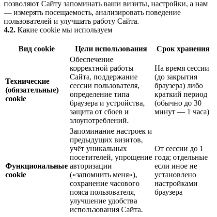
позволяют Сайту запоминать ваши визиты, настройки, а нам
— измерять посещаемость, анализировать поведение
пользователей и улучшать работу Сайта.
4.2.
Какие cookie мы используем
Вид cookie
Цели использования
Срок хранения
Обеспечение
корректной работы
На время сессии
Сайта, поддержание
(до закрытия
Технические
сессии пользователя,
браузера) либо
(обязательные)
определение типа
краткий период
cookie
браузера и устройства,
(обычно до 30
защита от сбоев и
минут — 1 часа)
злоупотреблений.
Запоминание настроек и
предыдущих визитов,
учёт уникальных
От сессии до 1
посетителей, упрощение
года; отдельные
Функциональные
авторизации
если иное не
cookie
(«запомнить меня»),
установлено
сохранение часового
настройками
пояса пользователя,
браузера
улучшение удобства
использования Сайта.