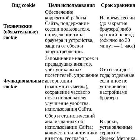
Вид cookie
Цели использования
Срок хранения
Обеспечение
корректной работы
На время сессии
Сайта, поддержание
(до закрытия
Технические
сессии пользователя,
браузера) либо
(обязательные)
определение типа
краткий период
cookie
браузера и устройства,
(обычно до 30
защита от сбоев и
минут — 1 часа)
злоупотреблений.
Запоминание настроек и
предыдущих визитов,
учёт уникальных
От сессии до 1
посетителей, упрощение
года; отдельные
Функциональные
авторизации
если иное не
cookie
(«запомнить меня»),
установлено
сохранение часового
настройками
пояса пользователя,
браузера
улучшение удобства
использования Сайта.
Сбор и статистический
анализ данных об
В сроки,
использовании Сайта:
установленные
количество и источники
сервисом
визитов, география,
Яндекс.Метрика;