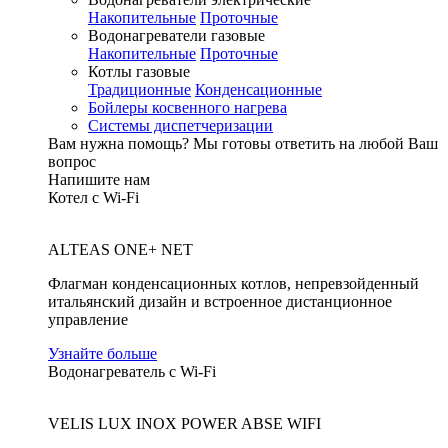
Накопительные
Проточные
Водонагреватели газовые
Накопительные
Проточные
Котлы газовые
Традиционные
Конденсационные
Бойлеры косвенного нагрева
Системы диспетчеризации
Вам нужна помощь?
Мы готовы ответить на любой Ваш
вопрос
Напишите нам
Котел с Wi-Fi
ALTEAS ONE+ NET
Флагман конденсационных котлов, непревзойденный
итальянский дизайн и встроенное дистанционное
управление
Узнайте больше
Водонагреватель с Wi-Fi
VELIS LUX INOX POWER ABSE WIFI