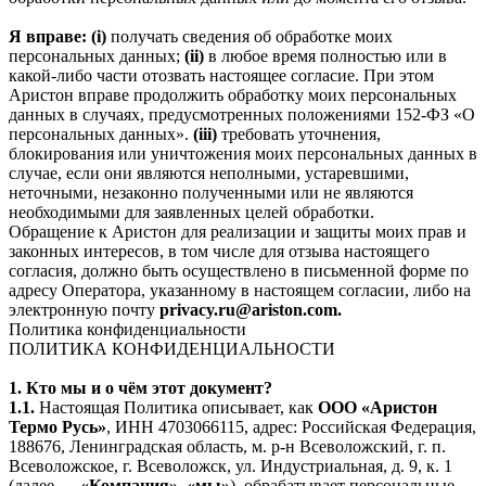
Я вправе: (i)
получать сведения об обработке моих
персональных данных;
(ii)
в любое время полностью или в
какой-либо части отозвать настоящее согласие. При этом
Аристон вправе продолжить обработку моих персональных
данных в случаях, предусмотренных положениями 152-ФЗ «О
персональных данных».
(iii)
требовать уточнения,
блокирования или уничтожения моих персональных данных в
случае, если они являются неполными, устаревшими,
неточными, незаконно полученными или не являются
необходимыми для заявленных целей обработки.
Обращение к Аристон для реализации и защиты моих прав и
законных интересов, в том числе для отзыва настоящего
согласия, должно быть осуществлено в письменной форме по
адресу Оператора, указанному в настоящем согласии, либо на
электронную почту
privacy.ru@ariston.com.
Политика конфиденциальности
ПОЛИТИКА КОНФИДЕНЦИАЛЬНОСТИ
1. Кто мы и о чём этот документ?
1.1.
Настоящая Политика описывает, как
ООО «Аристон
Термо Русь»
, ИНН 4703066115, адрес: Российская Федерация,
188676, Ленинградская область, м. р-н Всеволожский, г. п.
Всеволожское, г. Всеволожск, ул. Индустриальная, д. 9, к. 1
(далее —
«Компания», «мы»
), обрабатывает персональные