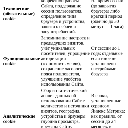
корректной работы
На время сессии
Сайта, поддержание
(до закрытия
Технические
сессии пользователя,
браузера) либо
(обязательные)
определение типа
краткий период
cookie
браузера и устройства,
(обычно до 30
защита от сбоев и
минут — 1 часа)
злоупотреблений.
Запоминание настроек и
предыдущих визитов,
учёт уникальных
От сессии до 1
посетителей, упрощение
года; отдельные
Функциональные
авторизации
если иное не
cookie
(«запомнить меня»),
установлено
сохранение часового
настройками
пояса пользователя,
браузера
улучшение удобства
использования Сайта.
Сбор и статистический
анализ данных об
В сроки,
использовании Сайта:
установленные
количество и источники
сервисом
визитов, география,
Яндекс.Метрика;
Аналитические
устройства и браузеры,
как правило, от
cookie
глубина просмотра,
сессии до 24
время на Сайте,
месяцев, в