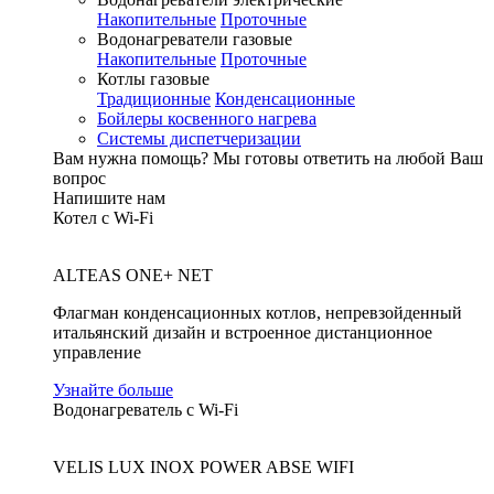
Накопительные
Проточные
Водонагреватели газовые
Накопительные
Проточные
Котлы газовые
Традиционные
Конденсационные
Бойлеры косвенного нагрева
Системы диспетчеризации
Вам нужна помощь?
Мы готовы ответить на любой Ваш
вопрос
Напишите нам
Котел с Wi-Fi
ALTEAS ONE+ NET
Флагман конденсационных котлов, непревзойденный
итальянский дизайн и встроенное дистанционное
управление
Узнайте больше
Водонагреватель с Wi-Fi
VELIS LUX INOX POWER ABSE WIFI