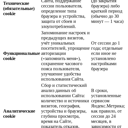
Сайта, поддержание
(до закрытия
Технические
сессии пользователя,
браузера) либо
(обязательные)
определение типа
краткий период
cookie
браузера и устройства,
(обычно до 30
защита от сбоев и
минут — 1 часа)
злоупотреблений.
Запоминание настроек и
предыдущих визитов,
учёт уникальных
От сессии до 1
посетителей, упрощение
года; отдельные
Функциональные
авторизации
если иное не
cookie
(«запомнить меня»),
установлено
сохранение часового
настройками
пояса пользователя,
браузера
улучшение удобства
использования Сайта.
Сбор и статистический
анализ данных об
В сроки,
использовании Сайта:
установленные
количество и источники
сервисом
визитов, география,
Яндекс.Метрика;
Аналитические
устройства и браузеры,
как правило, от
cookie
глубина просмотра,
сессии до 24
время на Сайте,
месяцев, в
показатель отказов,
зависимости от