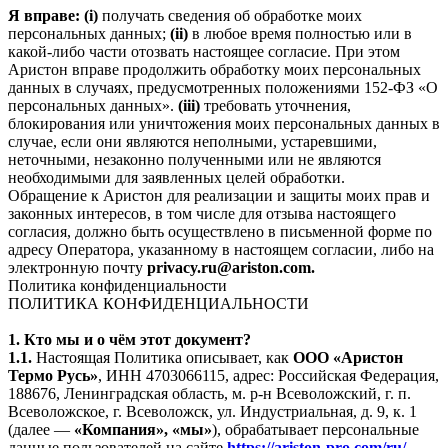
Я вправе: (i)
получать сведения об обработке моих
персональных данных;
(ii)
в любое время полностью или в
какой-либо части отозвать настоящее согласие. При этом
Аристон вправе продолжить обработку моих персональных
данных в случаях, предусмотренных положениями 152-ФЗ «О
персональных данных».
(iii)
требовать уточнения,
блокирования или уничтожения моих персональных данных в
случае, если они являются неполными, устаревшими,
неточными, незаконно полученными или не являются
необходимыми для заявленных целей обработки.
Обращение к Аристон для реализации и защиты моих прав и
законных интересов, в том числе для отзыва настоящего
согласия, должно быть осуществлено в письменной форме по
адресу Оператора, указанному в настоящем согласии, либо на
электронную почту
privacy.ru@ariston.com.
Политика конфиденциальности
ПОЛИТИКА КОНФИДЕНЦИАЛЬНОСТИ
1. Кто мы и о чём этот документ?
1.1.
Настоящая Политика описывает, как
ООО «Аристон
Термо Русь»
, ИНН 4703066115, адрес: Российская Федерация,
188676, Ленинградская область, м. р-н Всеволожский, г. п.
Всеволожское, г. Всеволожск, ул. Индустриальная, д. 9, к. 1
(далее —
«Компания», «мы»
), обрабатывает персональные
данные пользователей на сайте
https://ariston-pro.com/ru/