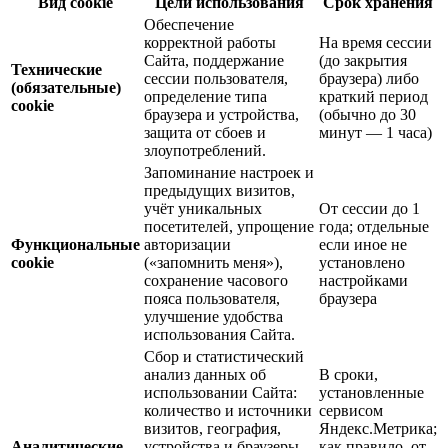
Вид cookie
Цели использования
Срок хранения
Обеспечение
корректной работы
На время сессии
Сайта, поддержание
(до закрытия
Технические
сессии пользователя,
браузера) либо
(обязательные)
определение типа
краткий период
cookie
браузера и устройства,
(обычно до 30
защита от сбоев и
минут — 1 часа)
злоупотреблений.
Запоминание настроек и
предыдущих визитов,
учёт уникальных
От сессии до 1
посетителей, упрощение
года; отдельные
Функциональные
авторизации
если иное не
cookie
(«запомнить меня»),
установлено
сохранение часового
настройками
пояса пользователя,
браузера
улучшение удобства
использования Сайта.
Сбор и статистический
анализ данных об
В сроки,
использовании Сайта:
установленные
количество и источники
сервисом
визитов, география,
Яндекс.Метрика;
Аналитические
устройства и браузеры,
как правило, от