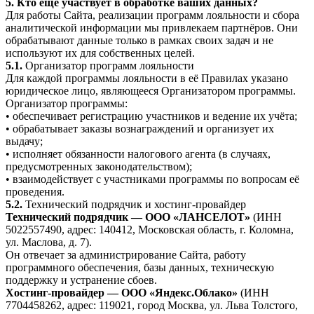
5. Кто ещё участвует в обработке ваших данных?
Для работы Сайта, реализации программ лояльности и сбора
аналитической информации мы привлекаем партнёров. Они
обрабатывают данные только в рамках своих задач и не
используют их для собственных целей.
5.1.
Организатор программ лояльности
Для каждой программы лояльности в её Правилах указано
юридическое лицо, являющееся Организатором программы.
Организатор программы:
• обеспечивает регистрацию участников и ведение их учёта;
• обрабатывает заказы вознаграждений и организует их
выдачу;
• исполняет обязанности налогового агента (в случаях,
предусмотренных законодательством);
• взаимодействует с участниками программы по вопросам её
проведения.
5.2.
Технический подрядчик и хостинг-провайдер
Технический подрядчик — ООО «ЛАНСЕЛОТ»
(ИНН
5022557490, адрес: 140412, Московская область, г. Коломна,
ул. Маслова, д. 7).
Он отвечает за администрирование Сайта, работу
программного обеспечения, базы данных, техническую
поддержку и устранение сбоев.
Хостинг-провайдер — ООО «Яндекс.Облако»
(ИНН
7704458262, адрес: 119021, город Москва, ул. Льва Толстого,