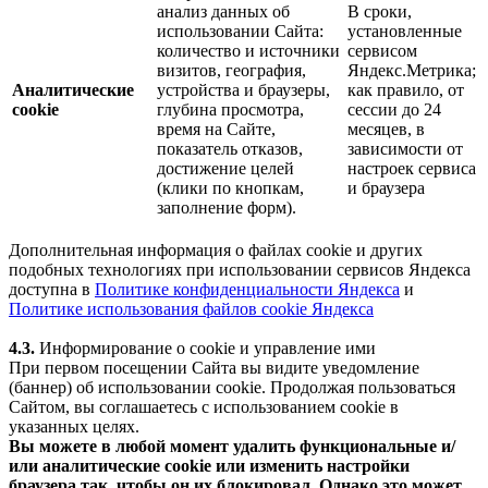
анализ данных об
В сроки,
использовании Сайта:
установленные
количество и источники
сервисом
визитов, география,
Яндекс.Метрика;
Аналитические
устройства и браузеры,
как правило, от
cookie
глубина просмотра,
сессии до 24
время на Сайте,
месяцев, в
показатель отказов,
зависимости от
достижение целей
настроек сервиса
(клики по кнопкам,
и браузера
заполнение форм).
Дополнительная информация о файлах cookie и других
подобных технологиях при использовании сервисов Яндекса
доступна в
Политике конфиденциальности Яндекса
и
Политике использования файлов cookie Яндекса
4.3.
Информирование о cookie и управление ими
При первом посещении Сайта вы видите уведомление
(баннер) об использовании cookie. Продолжая пользоваться
Сайтом, вы соглашаетесь с использованием cookie в
указанных целях.
Вы можете в любой момент удалить функциональные и/
или аналитические cookie или изменить настройки
браузера так, чтобы он их блокировал. Однако это может