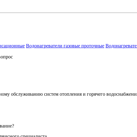
енсационные
Водонагреватели газовые проточные
Водонагревате
вопрос
сному обслуживанию систем отопления и горячего водоснабжени
вание?
ервисного специалиста