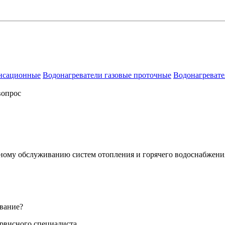
енсационные
Водонагреватели газовые проточные
Водонагревате
вопрос
сному обслуживанию систем отопления и горячего водоснабжени
вание?
ервисного специалиста